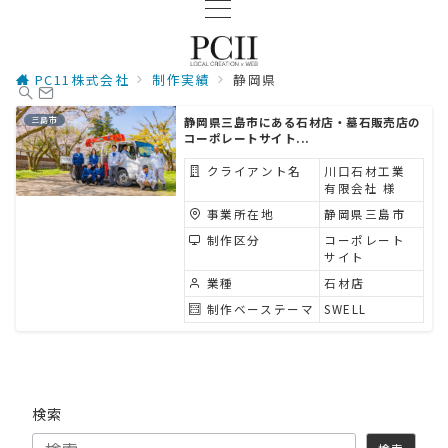
PC11株式会社
制作実績
静岡県
三島市
静岡県三島市にある石材店・墓石販売店の
コーポレートサイト...
クライアント名
川口石材工業
有限会社 様
事業所在地
静岡県三島市
制作区分
コーポレート
サイト
業種
石材店
制作ベーステーマ
SWELL
検索