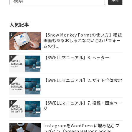
検索
人気記事
【Snow Monkey Formsの使い方】確認
1
画面もあるおしゃれな問い合わせフォー
ムの作...
【SWELLマニュアル】3. ヘッダー
2
【SWELLマニュアル】2. サイト全体設定
3
【SWELLマニュアル】7. 投稿・固定ペー
4
ジ
InstagramをWordPressに埋め込むプ
5
ラグイン『Smash Balloon Social