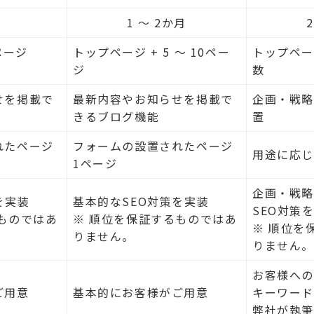
月
1 〜 2か月
ページ
トップページ + 5 〜 10ペー
トップペー
ジ
数
せを掲載で
最新内容やお知らせを掲載で
企画・戦略
きるブログ機能
置
れたページ
フォームの設置されたページ
用途に応
1ページ
企画・戦
を実装
基本的なSEO対策を実装
SEO対策
ものではあ
※ 順位を保証するものではあ
※ 順位を
りません。
りません。
お客様への
ご用意
基本的にお客様がご用意
キーワード
弊社が執筆