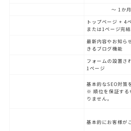
納期
〜 1か
トップページ + 4
ページ構成
または1ページ完結
最新内容やお知ら
ブログ機能
きるブログ機能
フォームの設置さ
お問い合わせフォーム
1ページ
基本的なSEO対策
SEO対策
※ 順位を保証する
りません。
テキスト原稿
基本的にお客様が