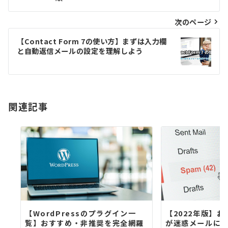
ナ
ビ
次のページ
ゲ
【Contact Form 7の使い方】まずは入力欄
と自動返信メールの設定を理解しよう
ー
シ
ョ
関連記事
ン
【WordPressのプラグイン一
【2022年版】
覧】おすすめ・非推奨を完全網羅
が迷惑メールになる