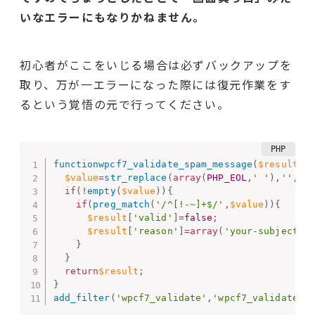
いなエラー
にもなりかねません。
初心者がここをいじる場合は必ずバックアップを
取り、万が一エラーになった際には復元作業をす
るという覚悟の元で行ってください。
functionwpcf7_validate_spam_message
(
$result
,
$
$value
=
str_replace
(
array
(
PHP_EOL
,
' '
)
,
''
,
es
if
(
!
empty
(
$value
)
)
{
if
(
preg_match
(
'/^[!-~]+$/'
,
$value
)
)
{
$result
[
'valid'
]
=
false
;
$result
[
'reason'
]
=
array
(
'your-subject'
=
}
}
return
$result
;
}
add_filter
(
'wpcf7_validate'
,
'wpcf7_validate_s