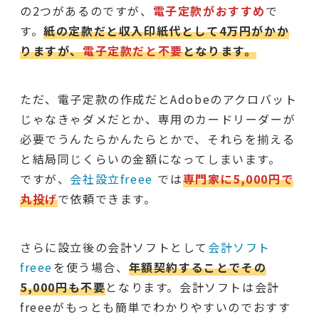
の2つがあるのですが、
電子定款がおすすめ
で
す。
紙の定款だと収入印紙代として4万円がかか
りますが、
電子定款だと不要
となります。
ただ、電子定款の作成だとAdobeのアクロバット
じゃなきゃダメだとか、専用のカードリーダーが
必要でうんたらかんたらとかで、それらを揃える
と結局同じくらいの金額になってしまいます。
ですが、
会社設立freee
では
専門家に5,000円で
丸投げ
で依頼できます。
さらに設立後の会計ソフトとして
会計ソフト
freee
を使う場合、
年額契約することでその
5,000円も不要
となります。会計ソフトは会計
freeeがもっとも簡単でわかりやすいのでおすす