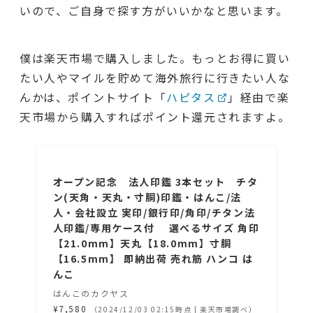
いので、ご自身で探す方がいいかなと思います。
僕は楽天市場で購入しました。もっとお得に買い
たい人やマイルを貯めて海外旅行に行きたい人な
んかは、ポイントサイト「
ハピタス
」経由で楽
天市場から購入すればポイント還元されますよ。
オープン記念 法人印鑑 3本セット チタ
ン(天角・天丸・寸胴)印鑑・はんこ/法
人・会社設立 実印/銀行印/角印/チタン法
人印鑑/専用ケース付 選べるサイズ 角印
【21.0mm】天丸【18.0mm】寸胴
【16.5mm】 即納出荷 売れ筋 ハンコ は
んこ
はんこのカクヤス
¥7,580
（2024/12/03 02:15時点 | 楽天市場調べ）