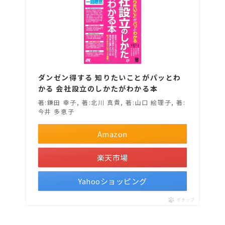
ダンゼン得する 知りたいことがパッとわ
かる 会社設立のしかたがわかる本
著:鎌田 幸子, 著:北川 真貴, 著:山口 絵理子, 著:
今井 多恵子
Amazon
楽天市場
Yahooショッピング
ポチップ