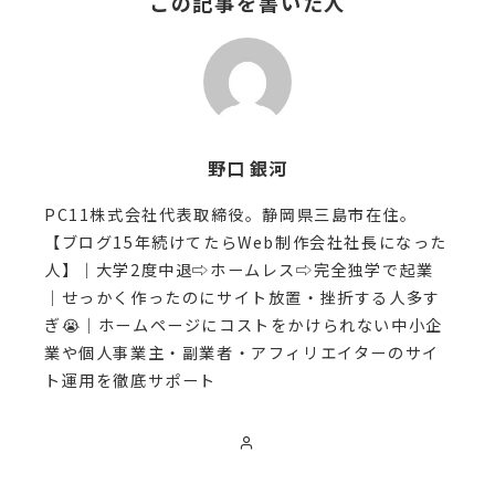
この記事を書いた人
野口 銀河
PC11株式会社代表取締役。静岡県三島市在住。
【ブログ15年続けてたらWeb制作会社社長になった
人】｜大学2度中退⇨ホームレス⇨完全独学で起業
｜せっかく作ったのにサイト放置・挫折する人多す
ぎ😭｜ホームページにコストをかけられない中小企
業や個人事業主・副業者・アフィリエイターのサイ
ト運用を徹底サポート