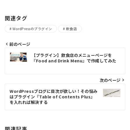
関連タグ
WordPressのプラグイン
飲食店
前のページ
投
【プラグイン】飲食店のメニューページを
『Food and Drink Menu』で作成してみた
稿
ナ
次のページ
ビ
WordPressブログに目次が欲しい！その悩み
ゲ
はプラグイン『Table of Contents Plus』
を入れれば解決する
ー
シ
関連記事
ョ