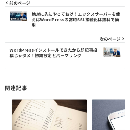
前のページ
投
絶対に先にやっておけ！エックスサーバーを使
えばWordPressの常時SSL接続化は無料で簡
稿
単
ナ
次のページ
ビ
WordPressインストールできたから即記事投
ゲ
稿じゃダメ！初期設定とパーマリンク
ー
シ
関連記事
ョ
ン