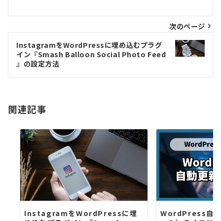
ナ
次のページ
ビ
InstagramをWordPressに埋め込むプラグ
ゲ
イン『Smash Balloon Social Photo Feed
』の設定方法
ー
シ
関連記事
ョ
ン
InstagramをWordPressに埋
WordPress