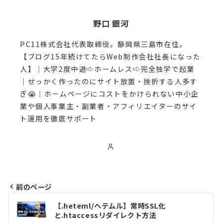
野口 銀河
PC11株式会社代表取締役。静岡県三島市在住。
【ブログ15年続けてたらWeb制作会社社長になった
人】｜大学2度中退⇨ホームレス⇨完全独学で起業
｜せっかく作ったのにサイト放置・挫折する人多す
ぎ😭｜ホームページにコストをかけられない中小企
業や個人事業主・副業者・アフィリエイターのサイ
ト運用を徹底サポート
前のページ
投
【.heteml/ヘテムル】常時SSL化
と.htaccessリダイレクト方法
稿