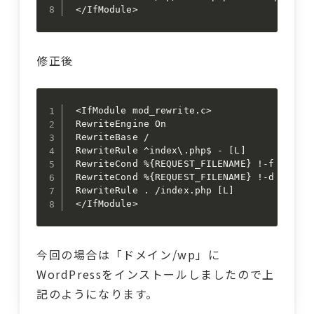
 </IfModule>
修正後
 <IfModule mod_rewrite.c>

 RewriteEngine On

 RewriteBase /

 RewriteRule ^index\.php$ - [L]

 RewriteCond %{REQUEST_FILENAME} !-f

 RewriteCond %{REQUEST_FILENAME} !-d

 RewriteRule . /index.php [L]

 </IfModule>
今回の場合は「ドメイン/wp」に
WordPressをインストールしましたので上
記のようになります。