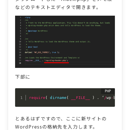
などのテキストエディタで開きます。
下部に
require
(
dirname
(
__FILE__
)
.
 ‘
/
wp
-
blog
-
he
とあるはずですので、ここに新サイトの
WordPressの格納先を入力します。