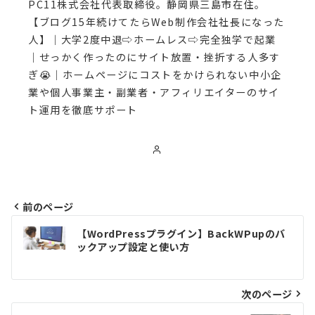
PC11株式会社代表取締役。静岡県三島市在住。
【ブログ15年続けてたらWeb制作会社社長になった
人】｜大学2度中退⇨ホームレス⇨完全独学で起業
｜せっかく作ったのにサイト放置・挫折する人多す
ぎ😭｜ホームページにコストをかけられない中小企
業や個人事業主・副業者・アフィリエイターのサイ
ト運用を徹底サポート
前のページ
投
【WordPressプラグイン】BackWPupのバ
ックアップ設定と使い方
稿
ナ
次のページ
ビ